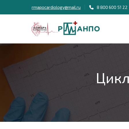
rmapocardiology@mail.ru
8 800 600 51 22
Цикл