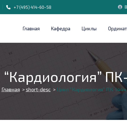
В
+7 (495) 414-60-58
Главная
Кафедра
Циклы
Ординат
 “Кардиология” ПК
Главная
>
short-desc
>
Цикл “Кардиология” ПК-144ч