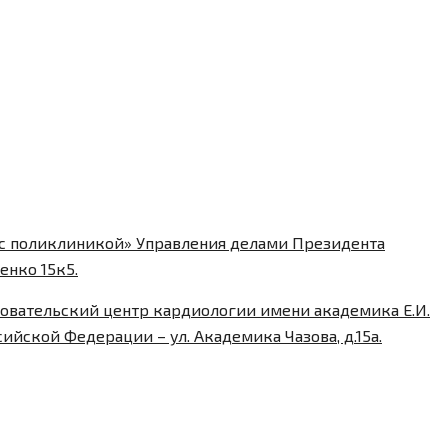
 с поликлиникой» Управления делами Президента
енко 15к5.
вательский центр кардиологии имени академика Е.И.
йской Федерации – ул. Академика Чазова, д.15а.