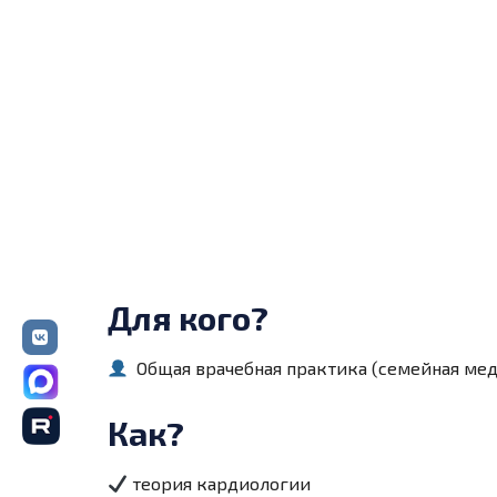
Для кого?
О
бщая врачебная практика (семейная мед
Как?
т
еория кардиологии