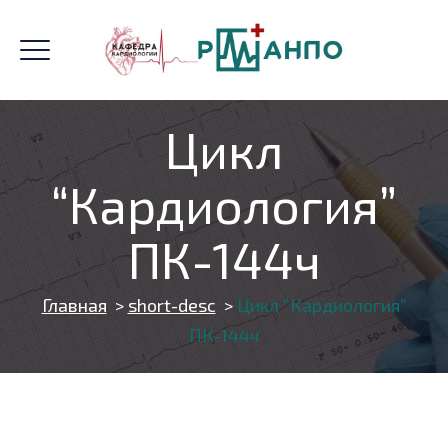
Цикл
“Кардиология”
ПК-144ч
Главная
>
short-desc
>
Цикл “Кардиология”
ПК-144ч