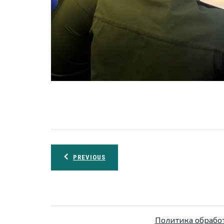
Навигация
PREVIOUS
по
записям
Политика обрабо