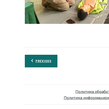
Навигация
PREVIOUS
по
записям
Политика обрабо
Политика информацион